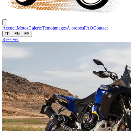
Accueil
Motos
Galerie
Témoignages
À propos
FAQ
Contact
FR
EN
ES
Réserver