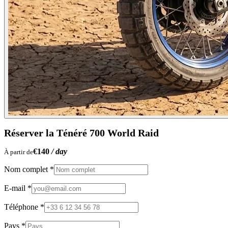
Réserver la Ténéré 700 World Raid
€
140
/ day
À partir de
Nom complet
*
E-mail
*
Téléphone
*
Pays
*