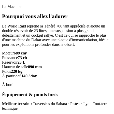
La Machine
Pourquoi vous allez l'adorer
La World Raid reprend la Ténéré 700 tant appréciée et ajoute un
double réservoir de 23 litres, une suspension à plus grand
débattement et un cockpit rallye. C'est ce qui se rapproche le plus
d'une machine du Dakar avec une plaque d'immatriculation, idéale
pour les expéditions profondes dans le désert.
Moteur
689 cm³
Puissance
73 ch
Réservoir
23 L
Hauteur de selle
890 mm
Poids
220 kg
À partir de
€
140
/ day
À bord
Équipement & points forts
Meilleur terrain
:
Traversées du Sahara · Pistes rallye · Tout-terrain
technique